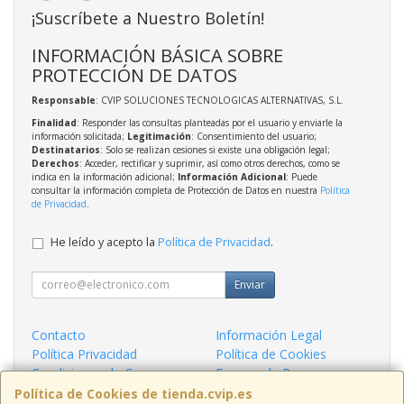
¡Suscríbete a Nuestro Boletín!
INFORMACIÓN BÁSICA SOBRE
PROTECCIÓN DE DATOS
Responsable
: CVIP SOLUCIONES TECNOLOGICAS ALTERNATIVAS, S.L.
Finalidad
: Responder las consultas planteadas por el usuario y enviarle la
información solicitada;
Legitimación
: Consentimiento del usuario;
Destinatarios
: Solo se realizan cesiones si existe una obligación legal;
Derechos
: Acceder, rectificar y suprimir, así como otros derechos, como se
indica en la información adicional;
Información Adicional
: Puede
consultar la información completa de Protección de Datos en nuestra
Política
de Privacidad
.
He leído y acepto la
Política de Privacidad
.
Enviar
Contacto
Información Legal
Política Privacidad
Política de Cookies
Condiciones de Compra
Formas de Pago
¿Quienes Somos?
Política de Cookies de tienda.cvip.es