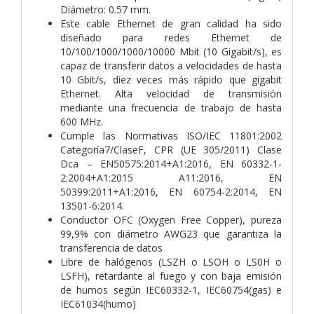
Diámetro: 0.57 mm.
Este cable Ethernet de gran calidad ha sido
diseñado para redes Ethernet de
10/100/1000/1000/10000 Mbit (10 Gigabit/s), es
capaz de transferir datos a velocidades de hasta
10 Gbit/s, diez veces más rápido que gigabit
Ethernet. Alta velocidad de transmisión
mediante una frecuencia de trabajo de hasta
600 MHz.
Cumple las Normativas ISO/IEC 11801:2002
Categoría7/ClaseF, CPR (UE 305/2011) Clase
Dca – EN50575:2014+A1:2016, EN 60332-1-
2:2004+A1:2015 A11:2016, EN
50399:2011+A1:2016, EN 60754-2:2014, EN
13501-6:2014.
Conductor OFC (Oxygen Free Copper), pureza
99,9% con diámetro AWG23 que garantiza la
transferencia de datos
Libre de halógenos (LSZH o LSOH o LS0H o
LSFH), retardante al fuego y con baja emisión
de humos según IEC60332-1, IEC60754(gas) e
IEC61034(humo)